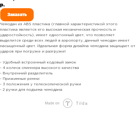
р.
Заказать
Чемодан из ABS пластика (главной характеристикой этого
пластика является его высокая механическая прочность и
ударостойкость), имеет однотонный цвет, что позволяет
выделится среди всех людей в аэропорту, данный чемодан имеет
насыщенный цвет. Идеальная форма дизайна чемодана защищает от
ударов при погрузке и разгрузке!
- Удобный встроенный кодовый замок
- 4 колеса спиннера высокого качества
- Внутренний разделитель
- Прижимные ремни
- 3 положения у телескопической ручки
- 2 ручки для подъема чемодана
Tilda
Made on