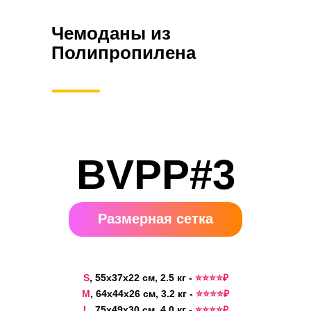
Чемоданы из
Полипропилена
BVPP#3
Размерная сетка
S
, 55x37x22 см, 2.5 кг -
⭐️⭐️⭐️⭐️₽
M
, 64x44x26 см, 3.2 кг -
⭐️⭐️⭐️⭐️₽
L
, 75x49x30 см, 4.0 кг -
⭐️⭐️⭐️⭐️₽