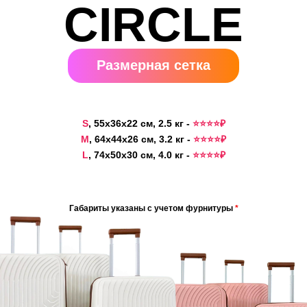
CIRCLE
Размерная сетка
S
, 55x36x22 см, 2.5 кг -
⭐️⭐️⭐️⭐️₽
M
, 64x44x26 см, 3.2 кг -
⭐️⭐️⭐️⭐️₽
L
, 74x50x30 см, 4.0 кг -
⭐️⭐️⭐️⭐️₽
Габариты указаны с учетом фурнитуры
*