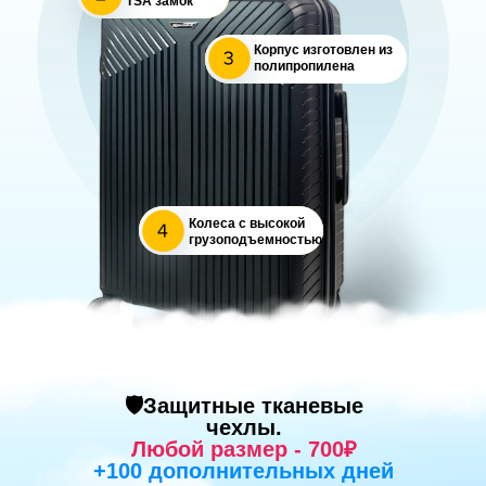
TSA замок
Корпус изготовлен из
полипропилена
Колеса с высокой
грузоподъемностью
M
6980 ₽
L
S
7980 ₽
5980 ₽
🛡️Защитные тканевые
чехлы.
Любой размер - 700₽
+100 дополнительных дней