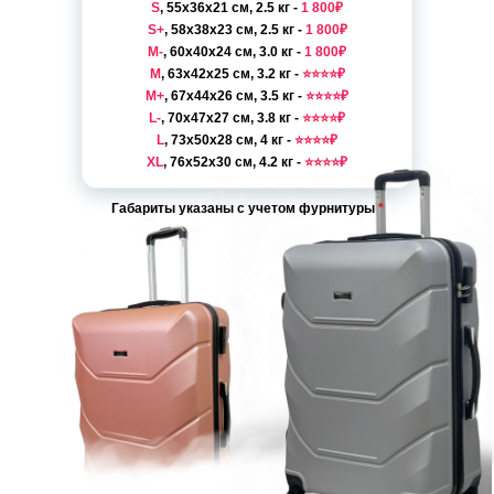
S
, 55x36x21 см, 2.5 кг -
1 800₽
S+
, 58x38x23 см, 2.5 кг -
1 800₽
M-
, 60x40x24 см, 3.0 кг -
1 800₽
M
, 63x42x25 см, 3.2 кг -
⭐️⭐️⭐️⭐️₽
M+
, 67x44x26 см, 3.5 кг -
⭐️⭐️⭐️⭐️₽
L-
, 70x47x27 см, 3.8 кг -
⭐️⭐️⭐️⭐️₽
L
, 73x50x28 см, 4 кг -
⭐️⭐️⭐️⭐️₽
XL
, 76x52x30 см, 4.2 кг -
⭐️⭐️⭐️⭐️₽
Габариты указаны с учетом фурнитуры
*