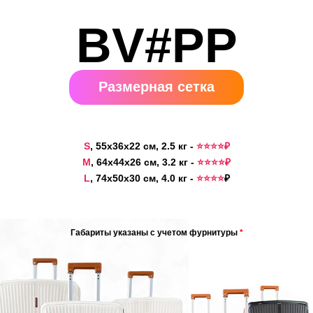
BV#PP
Размерная сетка
S
, 55x36x22 см, 2.5 кг -
⭐️⭐️⭐️⭐️₽
M
, 64x44x26 см, 3.2 кг -
⭐️⭐️⭐️⭐️₽
L
, 74x50x30 см, 4.0 кг -
⭐️⭐️⭐️⭐️
₽
Габариты указаны с учетом фурнитуры
*